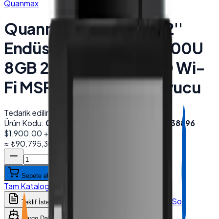
Quanmax
Quanmax QX-3200 32''
Endüstriyel Kiosk I5 4200U
8GB 256GB NVMe SSD Wi-
Fi MSR/RFID Kart Okuyucu
Tedarik edilir
Ürün Kodu:
003889
Barkod (EAN):
2000000038896
$1,900.00
+ KDV
≈
₺90.795,30
+ KDV
(%
20
)
Sepete ekle
Tam Katalog
:
Desmak
→
WhatsApp'tan Sor
Teklif İste
Karşılaştır
Kargo Dahil Fiyat Hesapla