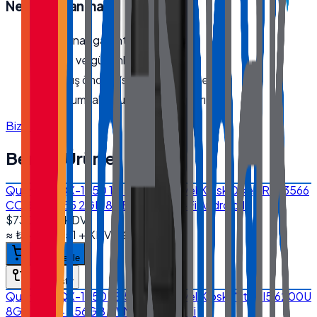
Neden
Quanmax
?
Orijinal, garantili ürün
Hızlı ve güvenli kargo
Satış öncesi/sonrası teknik destek
Kurumsal fatura · bayi fiyatları
Bize Ulaşın
Benzer Ürünler
Quanmax QX-1850 18.5'' Endüstriyel Kiosk Dikey RK-3566
CORTEX A55 2GB 8GB EMMC Wi-Fi Android 11
$730.00
+ KDV
≈
₺34.884,51
+ KDV
(%
20
)
Sepete ekle
Karşılaştır
Quanmax QX-1850 18.5'' Endüstriyel Kiosk Yatay I5 6200U
8GB DDR4 256GB NVMe SSD Wi-Fi