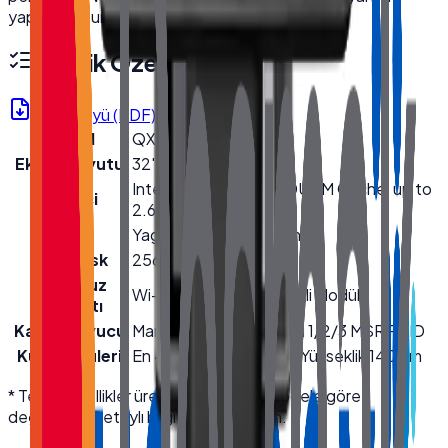
yapısıyla uzun ömürlü kullanım sağlar.
Teknik Özellikler
Ürün Föyü (PDF)
Model
QX-3200
Ekran Boyutu
32''
Intel® Core™ i5-4200U 3M Cache, up to
İşlemci
2.60 GHz
Bellek
Yageo 8GB DDR3 Ram
Hard Disk
256GB NVMe SSD
Kablosuz
Wi-Fi + Bluetooth (Dahili Modül)
Bağlantı
Kart Okuyucu
Manyetik Kart Okuyucu 1/2/3 MSR RFID
Kutu Ölçüleri
En 42 cm · Boy 62 cm · Yükseklik 140 cm
* Teknik özellikler üretici kaynaklıdır; modele göre
değişebilir. Detaylı bilgi için bize ulaşın.