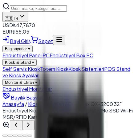
🇹🇷
TR
USD
₺
47,7870
EUR
₺
55,05
Bayi Giriş
Sepet
Bilgisayarlar
▾
Endüstriyel Panel PC
Endüstriyel Box PC
Kiosk & Stand
▾
Self Servis Kiosk
Totem Kiosk
Kiosk Sistemleri
POS Stand
ve Kiosk Ayakları
Monitör & Ekran
▾
Endustriyel Monitörler
Bayilik Başvurusu
Anasayfa
/
Kiosk Sistemleri
/
Quanmax QX-3200 32''
Endüstriyel Kiosk I5 4200U 8GB 256GB NVMe SSD Wi-Fi
MSR/RFID Kart Okuyucu