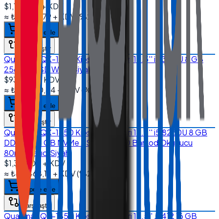
$1,170.00
+ KDV
≈
₺55.910,79
+ KDV
(%
20
)
Sepete ekle
Karşılaştır
Quanmax QX-1850 Kiosk Sistemleri 18.5'' i5 3317U 8 GB
256 GB SSD Wi-Fi Siyah
$935.00
+ KDV
≈
₺44.680,84
+ KDV
(%
20
)
Sepete ekle
Karşılaştır
Quanmax QX-1850 Kiosk Sistemleri 18.5'' i5 8250U 8 GB
DDR4 256 GB NVMe SSD Wi-Fi 2D Barkod Okuyucu
80mm Yazıcı Siyah
$1,370.00
+ KDV
≈
₺65.468,19
+ KDV
(%
20
)
Sepete ekle
Karşılaştır
Quanmax QX-1850 Kiosk Sistemleri 18.5'' J6412 16 GB