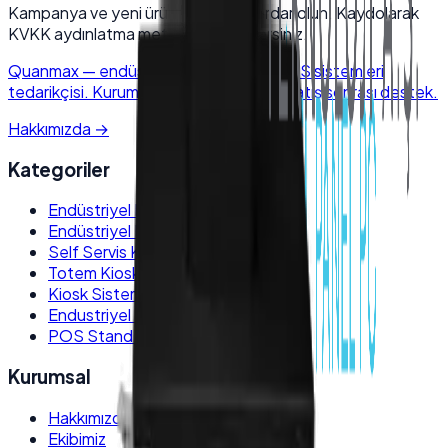
Kampanya ve yeni ürünlerden haberdar olun. Kaydolarak
KVKK aydınlatma metnini kabul edersiniz.
Quanmax
—
endüstriyel elektronik & POS sistemleri
tedarikçisi. Kurumsal kalite, hızlı kargo, satış sonrası destek.
Hakkımızda
→
Kategoriler
Endüstriyel Panel PC
Endüstriyel Box PC
Self Servis Kiosk
Totem Kiosk
Kiosk Sistemleri
Endustriyel Monitörler
POS Stand ve Kiosk Ayakları
Kurumsal
Hakkımızda
Ekibimiz