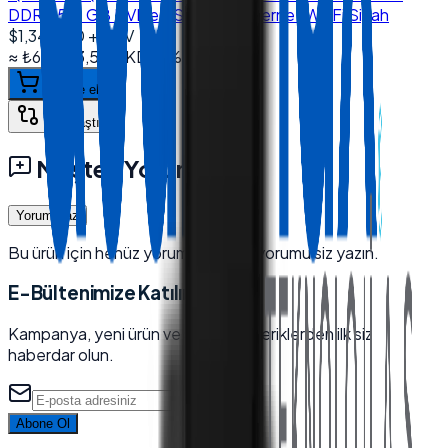
DDR4 512 GB NVMe SSD Dual Ethernet Wi-Fi Siyah
$1,345.00
+ KDV
≈
₺64.273,52
+ KDV
(%
20
)
Sepete ekle
Karşılaştır
Müşteri Yorumları
Yorum Yaz
Bu ürün için henüz yorum yok — ilk yorumu siz yazın.
E-Bültenimize Katılın
Kampanya, yeni ürün ve sektörel içeriklerden ilk siz
haberdar olun.
Abone Ol