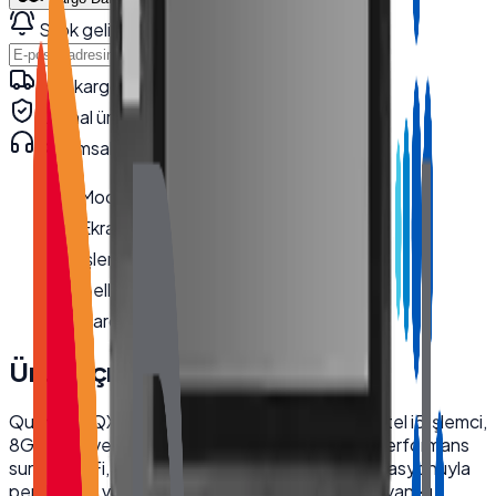
Stok gelince haber ver
Haber Ver
Hızlı kargo · kurumsal teslimat
Orijinal ürün · garanti
Kurumsal teknik destek
· 0850 550 15 15
Model
:
QX-3200
Ekran Boyutu
:
32''
İşlemci
:
i5 4200U
Bellek
:
8 GB
Hard Disk
:
256 GB NVMe SSD
Ürün Açıklaması
Quanmax QX-3200 32 inç endüstriyel kiosk, Intel i5 işlemci,
8GB RAM ve hızlı 256GB NVMe SSD ile güçlü performans
sunar. Wi-Fi, MSR ve RFID kart okuyucu entegrasyonuyla
perakende ve hizmet sektörleri için idealdir. Dayanıklı