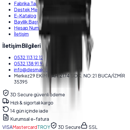
Fabrika Tanıtım
Destek Merkezi
E-Katalog
Bayilik Başvurusu
Hesap Numaraları
İletişim
İletişim Bilgileri
0532 113 12 12
Satış Destek
0532 138 91 91
Teknik Destek
info@desmak.com.tr
Merkez
29 EKİM MAH.2174 SOK. NO:21 BUCA/İZMİR
35395
3D Secure güvenli ödeme
Hızlı & sigortalı kargo
14 gün içinde iade
Kurumsal e-fatura
VISA
Mastercard
TROY
3D Secure
SSL