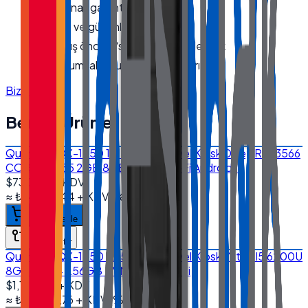
Orijinal, garantili ürün
Hızlı ve güvenli kargo
Satış öncesi/sonrası teknik destek
Kurumsal fatura · bayi fiyatları
Bize Ulaşın
Benzer Ürünler
Quanmax QX-1850 18.5'' Endüstriyel Kiosk Dikey RK-3566
CORTEX A55 2GB 8GB EMMC Wi-Fi Android 11
$730.00
+ KDV
≈
₺34.914,44
+ KDV
(%
20
)
Sepete ekle
Karşılaştır
Quanmax QX-1850 18.5'' Endüstriyel Kiosk Yatay I5 6200U
8GB DDR4 256GB NVMe SSD Wi-Fi
$1,170.00
+ KDV
≈
₺55.958,76
+ KDV
(%
20
)