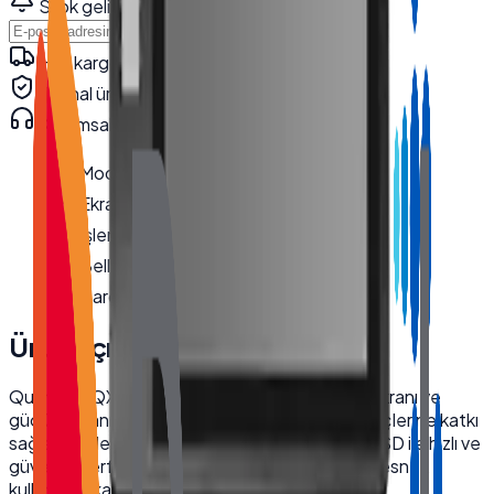
Stok gelince haber ver
Haber Ver
Hızlı kargo · kurumsal teslimat
Orijinal ürün · garanti
Kurumsal teknik destek
· 0850 550 15 15
Model
:
QX-3200
Ekran Boyutu
:
32''
İşlemci
:
i5 4200U
Bellek
:
8 GB
Hard Disk
:
256 GB NVMe SSD
Ürün Açıklaması
Quanmax QX-3200 endüstriyel kiosk, 32 inç ekranı ve
güçlü donanımıyla işletmelerin dijitalleşme süreçlerine katkı
sağlar. i5 işlemci, 8GB RAM ve 256GB NVMe SSD ile hızlı ve
güvenilir performans sunar. Wi-Fi bağlantısı ile esnek
kullanım imkanı sunar.