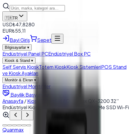
🇹🇷
TR
USD
₺
47,8280
EUR
₺
55,11
Bayi Giriş
Sepet
Bilgisayarlar
▾
Endüstriyel Panel PC
Endüstriyel Box PC
Kiosk & Stand
▾
Self Servis Kiosk
Totem Kiosk
Kiosk Sistemleri
POS Stand
ve Kiosk Ayakları
Monitör & Ekran
▾
Endustriyel Monitörler
Bayilik Başvurusu
Anasayfa
/
Kiosk Sistemleri
/
Quanmax QX-3200 32''
Endüstriyel Kiosk I5 4200U 8GB 256GB NVMe SSD Wi-Fi
Quanmax