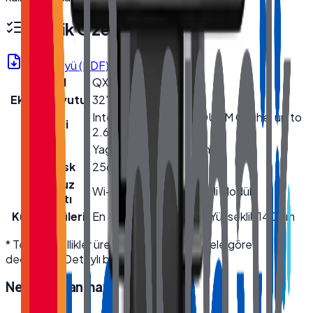
Teknik Özellikler
Ürün Föyü (PDF)
Model
QX-3200
Ekran Boyutu
32''
Intel® Core™ i5-4200U 3M Cache, up to
İşlemci
2.60 GHz
Bellek
Yageo 8GB DDR3 Ram
Hard Disk
256GB NVMe SSD
Kablosuz
Wi-Fi + Bluetooth (Dahili Modül)
Bağlantı
Kutu Ölçüleri
En 42 cm · Boy 62 cm · Yükseklik 140 cm
* Teknik özellikler üretici kaynaklıdır; modele göre
değişebilir. Detaylı bilgi için bize ulaşın.
Neden
Quanmax
?