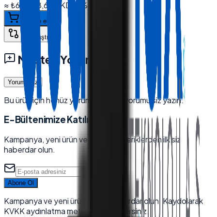
≈
₺64.328,66
+ KDV
(%
20
)
Sepete ekle
Karşılaştır
Müşteri Yorumları
Yorum Yaz
Bu ürün için henüz yorum yok — ilk yorumu siz yazın.
E-Bültenimize Katılın
Kampanya, yeni ürün ve sektörel içeriklerden ilk siz
haberdar olun.
Abone Ol
Kampanya ve yeni ürünlerden haberdar olun. Kaydolarak
KVKK aydınlatma metnini kabul edersiniz.