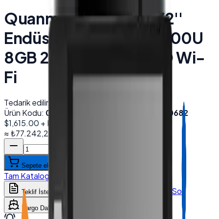
Quanmax QX-3200 32''
Endüstriyel Kiosk I5 4200U
8GB 256GB NVMe SSD Wi-
Fi
Tedarik edilir
Ürün Kodu:
003811
Barkod (EAN):
8685059810682
$1,615.00
+ KDV
≈
₺77.242,22
+ KDV
(%
20
)
Sepete ekle
Tam Katalog
:
Desmak
→
WhatsApp'tan Sor
Teklif İste
Karşılaştır
Kargo Dahil Fiyat Hesapla