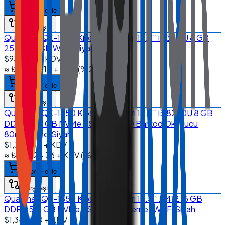
Sepete ekle
Karşılaştır
Quanmax QX-1850 Kiosk Sistemleri 18.5'' i5 3317U 8 GB
256 GB SSD Wi-Fi Siyah
$935.00
+ KDV
≈
₺44.719,18
+ KDV
(%
20
)
Sepete ekle
Karşılaştır
Quanmax QX-1850 Kiosk Sistemleri 18.5'' i5 8250U 8 GB
DDR4 256 GB NVMe SSD Wi-Fi 2D Barkod Okuyucu
80mm Yazıcı Siyah
$1,370.00
+ KDV
≈
₺65.524,36
+ KDV
(%
20
)
Sepete ekle
Karşılaştır
Quanmax QX-1850 Kiosk Sistemleri 18.5'' J6412 16 GB
DDR4 512 GB NVMe SSD Dual Ethernet Wi-Fi Siyah
$1,345.00
+ KDV