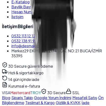
E-Katalog
Bayilik Başvurusu
Hesap Numaraları
İletişim
İletişim Bilgileri
0532 113 12 12
Satış Destek
0532 138 91 91
Teknik Destek
info@desmak.com.tr
Merkez
29 EKİM MAH.2174 SOK. NO:21 BUCA/İZMİR
35395
3D Secure güvenli ödeme
Hızlı & sigortalı kargo
14 gün içinde iade
Kurumsal e-fatura
VISA
Mastercard
TROY
3D Secure
SSL
Blog
·
Sipariş Takip
·
Google Yorum İndirimi
·
Mesafeli Satış
·
Ön
Bilgilendirme
·
Teslimat & Kargo
·
Gizlilik & KVKK
·
İade