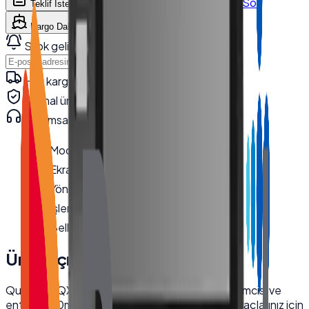
WhatsApp'tan Sor
Teklif İste
Karşılaştır
Kargo Dahil Fiyat Hesapla
Stok gelince haber ver
Haber Ver
Hızlı kargo · kurumsal teslimat
Orijinal ürün · garanti
Kurumsal teknik destek
· 0850 550 15 15
Model
:
QX-2150
Ekran Boyutu
:
21.5''
Yönlendirme
:
Dikey
İşlemci
:
i5 12450U
Bellek
:
8 GB DDR4
Ürün Açıklaması
Quanmax QX-2150, 21.5 inç dikey ekranı, i5 işlemcisi ve
entegre 80mm yazıcısı ile endüstriyel kiosk ihtiyaçlarınız için