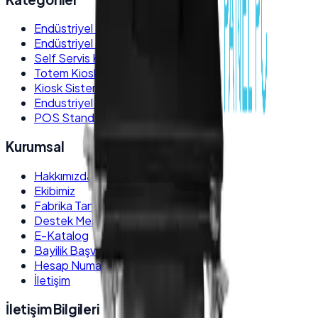
Endüstriyel Panel PC
Endüstriyel Box PC
Self Servis Kiosk
Totem Kiosk
Kiosk Sistemleri
Endustriyel Monitörler
POS Stand ve Kiosk Ayakları
Kurumsal
Hakkımızda
Ekibimiz
Fabrika Tanıtım
Destek Merkezi
E-Katalog
Bayilik Başvurusu
Hesap Numaraları
İletişim
İletişim Bilgileri