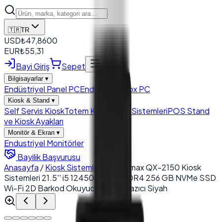
🇹🇷
TR
USD
₺
47,8600
EUR
₺
55,31
Bayi Giriş
Sepet
Bilgisayarlar
▾
Endüstriyel Panel PC
Endüstriyel Box PC
Kiosk & Stand
▾
Self Servis Kiosk
Totem Kiosk
Kiosk Sistemleri
POS Stand
ve Kiosk Ayakları
Monitör & Ekran
▾
Endustriyel Monitörler
Bayilik Başvurusu
Anasayfa
/
Kiosk Sistemleri
/
Quanmax QX-2150 Kiosk
Sistemleri 21.5'' i5 12450U 8 GB DDR4 256 GB NVMe SSD
Wi-Fi 2D Barkod Okuyucu 80mm Yazıcı Siyah