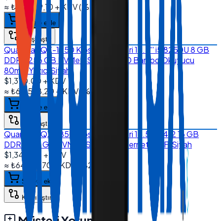
≈
₺44.749,10
+ KDV
(%
20
)
Sepete ekle
Karşılaştır
Quanmax QX-1850 Kiosk Sistemleri 18.5'' i5 8250U 8 GB
DDR4 256 GB NVMe SSD Wi-Fi 2D Barkod Okuyucu
80mm Yazıcı Siyah
$1,370.00
+ KDV
≈
₺65.568,20
+ KDV
(%
20
)
Sepete ekle
Karşılaştır
Quanmax QX-1850 Kiosk Sistemleri 18.5'' J6412 16 GB
DDR4 512 GB NVMe SSD Dual Ethernet Wi-Fi Siyah
$1,345.00
+ KDV
≈
₺64.371,70
+ KDV
(%
20
)
Sepete ekle
Karşılaştır
Müşteri Yorumları