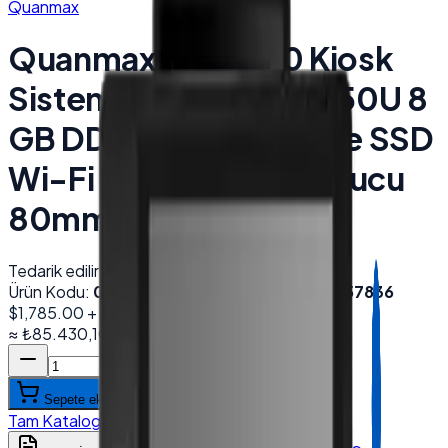
Quanmax
Quanmax QX-2150 Kiosk
Sistemleri 21.5'' i5 12450U 8
GB DDR4 256 GB NVMe SSD
Wi-Fi 2D Barkod Okuyucu
80mm Yazıcı Siyah
Tedarik edilir
Ürün Kodu:
003077
Barkod (EAN):
8684278857836
$1,785.00
+ KDV
≈
₺85.430,10
+ KDV
(%
20
)
Sepete ekle
Tam Katalog
:
Desmak
→