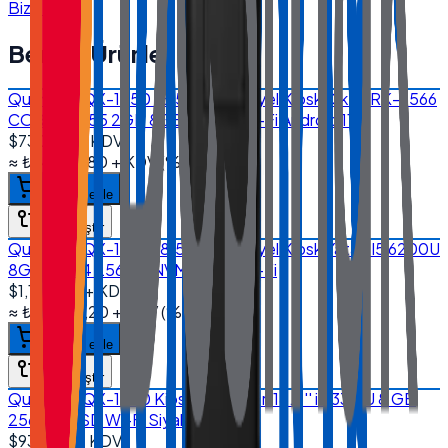
Bize Ulaşın
Benzer Ürünler
Quanmax QX-1850 18.5'' Endüstriyel Kiosk Dikey RK-3566
CORTEX A55 2GB 8GB EMMC Wi-Fi Android 11
$730.00
+ KDV
≈
₺34.937,80
+ KDV
(%
20
)
Sepete ekle
Karşılaştır
Quanmax QX-1850 18.5'' Endüstriyel Kiosk Yatay I5 6200U
8GB DDR4 256GB NVMe SSD Wi-Fi
$1,170.00
+ KDV
≈
₺55.996,20
+ KDV
(%
20
)
Sepete ekle
Karşılaştır
Quanmax QX-1850 Kiosk Sistemleri 18.5'' i5 3317U 8 GB
256 GB SSD Wi-Fi Siyah
$935.00
+ KDV