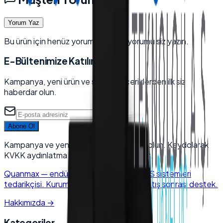
Yorum Yaz
Bu ürün için henüz yorum yok — ilk yorumu siz yazın.
E-Bültenimize Katılın
Kampanya, yeni ürün ve sektörel içeriklerden ilk siz
haberdar olun.
Abone Ol
Kampanya ve yeni ürünlerden haberdar olun. Kaydolarak
KVKK aydınlatma metnini kabul edersiniz.
Quanmax
—
endüstriyel elektronik & POS sistemleri
tedarikçisi. Kurumsal kalite, hızlı kargo, satış sonrası destek.
Hakkımızda
→
Kategoriler