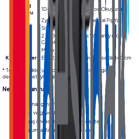
Barkod
1D-2D USB Modül Barkod Okuyucu
Okuyucu
Yazıcı
Zywell ZY-910 80mm Termal Fiş Yazıcı
Renk
Siyah
2 Yıl Garanti / 2 Years Warranty (Local
Garanti
Country)
Menşei
Made in Türkiye
Kutu Ölçüleri
En 42 cm · Boy 62 cm · Yükseklik 140 cm
* Teknik özellikler üretici kaynaklıdır; modele göre
değişebilir. Detaylı bilgi için bize ulaşın.
Neden
Quanmax
?
Orijinal, garantili ürün
Hızlı ve güvenli kargo
Satış öncesi/sonrası teknik destek
Kurumsal fatura · bayi fiyatları