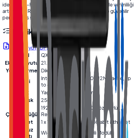
idealdir. Wi-Fi ve 2D barkod okuyucu özellikleriyle verimliliği
artırır, 8GB RAM ve 256GB NVMe SSD ile hızlı ve güvenilir
performans sunar.
Teknik Özellikler
Ürün Föyü (PDF)
Model
QX-2150
Ekran Boyutu
21.5''
Yönlendirme
Dikey
Intel® Core™ i5-12450U 12M Cache, up
İşlemci
to 4.40 GHz
Bellek
Yageo 8GB DDR4 Ram
Hard Disk
256GB NVMe SSD
Ekran
1920(RGB)×1080, FHD Çözünürlük /
Çözünürlüğü
Resolution
Ethernet
1 x 10/100/1000 Mbps Gigabit Ethernet
Kablosuz
Wi-Fi + Bluetooth (Dahili Modül)
Bağlantı