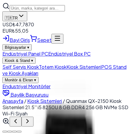
🇹🇷
TR
USD
₺
47,7870
EUR
₺
55,05
Bayi Giriş
Sepet
Bilgisayarlar
▾
Endüstriyel Panel PC
Endüstriyel Box PC
Kiosk & Stand
▾
Self Servis Kiosk
Totem Kiosk
Kiosk Sistemleri
POS Stand
ve Kiosk Ayakları
Monitör & Ekran
▾
Endustriyel Monitörler
Bayilik Başvurusu
Anasayfa
/
Kiosk Sistemleri
/
Quanmax QX-2150 Kiosk
Sistemleri 21.5'' i5 8250U 8 GB DDR4 256 GB NVMe SSD
Wi-Fi Siyah