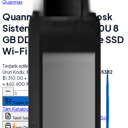
Quanmax
Quanmax QX-2150 Kiosk
Sistemleri 21.5'' i5 8250U 8
GB DDR4 256 GB NVMe SSD
Wi-Fi Siyah
Tedarik edilir
Ürün Kodu:
002530
Barkod (EAN):
8684278855382
$1,310.00
+ KDV
≈
₺62.600,97
+ KDV
(%
20
)
Sepete ekle
Tam Katalog
:
Desmak
→
WhatsApp'tan Sor
Teklif İste
Karşılaştır
Kargo Dahil Fiyat Hesapla