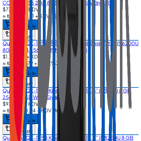
CORTEX A55 2GB 8GB EMMC Wi-Fi Android 11
$730.00
+ KDV
≈
₺34.884,51
+ KDV
(%
20
)
Sepete ekle
Karşılaştır
Quanmax QX-1850 18.5'' Endüstriyel Kiosk Yatay I5 6200U
8GB DDR4 256GB NVMe SSD Wi-Fi
$1,170.00
+ KDV
≈
₺55.910,79
+ KDV
(%
20
)
Sepete ekle
Karşılaştır
Quanmax QX-1850 Kiosk Sistemleri 18.5'' i5 3317U 8 GB
256 GB SSD Wi-Fi Siyah
$935.00
+ KDV
≈
₺44.680,84
+ KDV
(%
20
)
Sepete ekle
Karşılaştır
Quanmax QX-1850 Kiosk Sistemleri 18.5'' i5 8250U 8 GB