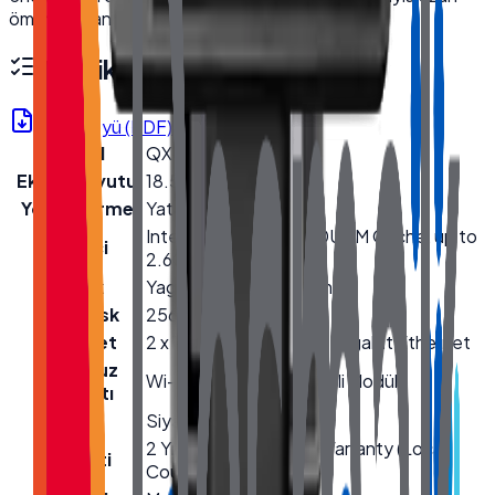
ömürlü kullanım için idealdir.
Teknik Özellikler
Ürün Föyü (PDF)
Model
QX-1850
Ekran Boyutu
18.5''
Yönlendirme
Yatay
Intel® Core™ i5-4200U 3M Cache, up to
İşlemci
2.60 GHz
Bellek
Yageo 8GB DDR3 Ram
Hard Disk
256GB SSD
Ethernet
2 x 10/100/1000 Mbps Gigabit Ethernet
Kablosuz
Wi-Fi + Bluetooth (Dahili Modül)
Bağlantı
Renk
Siyah
2 Yıl Garanti / 2 Years Warranty (Local
Garanti
Country)