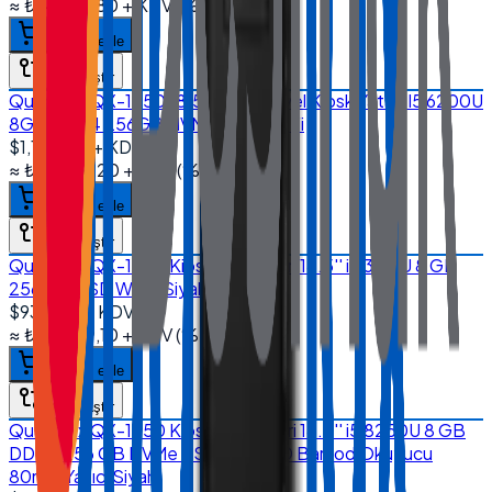
≈
₺34.937,80
+ KDV
(%
20
)
Sepete ekle
Karşılaştır
Quanmax QX-1850 18.5'' Endüstriyel Kiosk Yatay I5 6200U
8GB DDR4 256GB NVMe SSD Wi-Fi
$1,170.00
+ KDV
≈
₺55.996,20
+ KDV
(%
20
)
Sepete ekle
Karşılaştır
Quanmax QX-1850 Kiosk Sistemleri 18.5'' i5 3317U 8 GB
256 GB SSD Wi-Fi Siyah
$935.00
+ KDV
≈
₺44.749,10
+ KDV
(%
20
)
Sepete ekle
Karşılaştır
Quanmax QX-1850 Kiosk Sistemleri 18.5'' i5 8250U 8 GB
DDR4 256 GB NVMe SSD Wi-Fi 2D Barkod Okuyucu
80mm Yazıcı Siyah