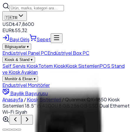
🇹🇷
TR
USD
₺
47,8600
EUR
₺
55,32
Bayi Giriş
Sepet
Bilgisayarlar
▾
Endüstriyel Panel PC
Endüstriyel Box PC
Kiosk & Stand
▾
Self Servis Kiosk
Totem Kiosk
Kiosk Sistemleri
POS Stand
ve Kiosk Ayakları
Monitör & Ekran
▾
Endustriyel Monitörler
Bayilik Başvurusu
Anasayfa
/
Kiosk Sistemleri
/
Quanmax QX-1850 Kiosk
Sistemleri 18.5'' i5 4200U 8 GB 256 GB SSD Dual Ethernet
Wi-Fi Siyah