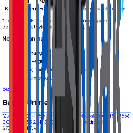
Menşei
Made in Türkiye
Kutu Ölçüleri
En 42 cm · Boy 62 cm · Yükseklik 140 cm
* Teknik özellikler üretici kaynaklıdır; modele göre
değişebilir. Detaylı bilgi için bize ulaşın.
Neden
Quanmax
?
Orijinal, garantili ürün
Hızlı ve güvenli kargo
Satış öncesi/sonrası teknik destek
Kurumsal fatura · bayi fiyatları
Bize Ulaşın
Benzer Ürünler
Quanmax QX-1850 18.5'' Endüstriyel Kiosk Dikey RK-3566
CORTEX A55 2GB 8GB EMMC Wi-Fi Android 11
$730.00
+ KDV