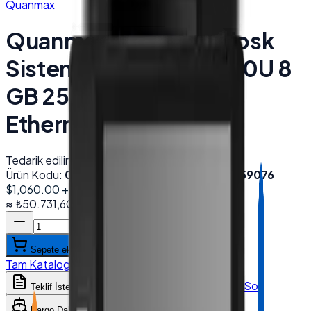
Quanmax
Quanmax QX-1850 Kiosk
Sistemleri 18.5'' i5 4200U 8
GB 256 GB SSD Dual
Ethernet Wi-Fi Siyah
Tedarik edilir
Ürün Kodu:
002049
Barkod (EAN):
8684278859076
$1,060.00
+ KDV
≈
₺50.731,60
+ KDV
(%
20
)
Sepete ekle
Tam Katalog
:
Desmak
→
WhatsApp'tan Sor
Teklif İste
Karşılaştır
Kargo Dahil Fiyat Hesapla