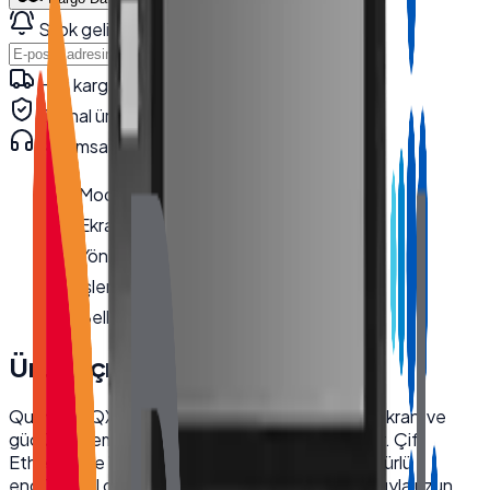
Stok gelince haber ver
Haber Ver
Hızlı kargo · kurumsal teslimat
Orijinal ürün · garanti
Kurumsal teknik destek
· 0850 550 15 15
Model
:
QX-1850
Ekran Boyutu
:
18.5''
Yönlendirme
:
Yatay
İşlemci
:
i5 4200U
Bellek
:
8 GB
Ürün Açıklaması
Quanmax QX-1850 endüstriyel kiosk, 18.5 inç ekranı ve
güçlü I5 işlemcisiyle kesintisiz performans sunar. Çift
Ethernet ve Wi-Fi bağlantı seçenekleriyle her türlü
endüstriyel ortama uyum sağlar. Dayanıklı yapısıyla uzun