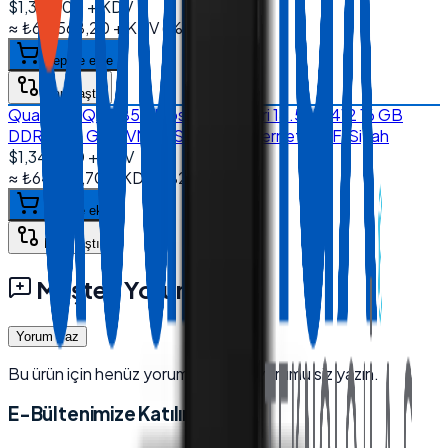
$1,370.00
+ KDV
≈
₺65.568,20
+ KDV
(%
20
)
Sepete ekle
Karşılaştır
Quanmax QX-1850 Kiosk Sistemleri 18.5'' J6412 16 GB
DDR4 512 GB NVMe SSD Dual Ethernet Wi-Fi Siyah
$1,345.00
+ KDV
≈
₺64.371,70
+ KDV
(%
20
)
Sepete ekle
Karşılaştır
Müşteri Yorumları
Yorum Yaz
Bu ürün için henüz yorum yok — ilk yorumu siz yazın.
E-Bültenimize Katılın