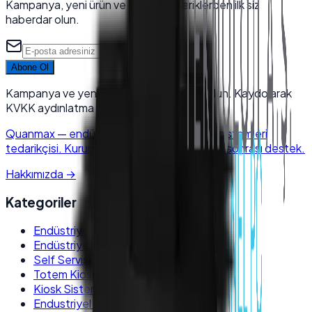
Kampanya, yeni ürün ve sektörel içeriklerden ilk siz
haberdar olun.
Abone Ol
Kampanya ve yeni ürünlerden haberdar olun. Kaydolarak
KVKK aydınlatma metnini kabul edersiniz.
Quanmax
—
endüstriyel elektronik & POS sistemleri
tedarikçisi. Kurumsal kalite, hızlı kargo, satış sonrası destek.
Hakkımızda
→
Kategoriler
Endüstriyel Panel PC
Endüstriyel Box PC
Self Servis Kiosk
Totem Kiosk
Kiosk Sistemleri
Endustriyel Monitörler