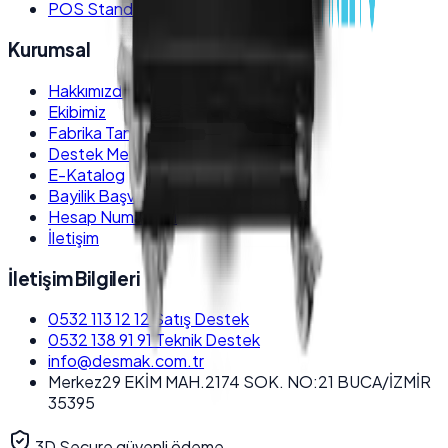
POS Stand ve Kiosk Ayakları
Kurumsal
Hakkımızda
Ekibimiz
Fabrika Tanıtım
Destek Merkezi
E-Katalog
Bayilik Başvurusu
Hesap Numaraları
İletişim
İletişim Bilgileri
0532 113 12 12
Satış Destek
0532 138 91 91
Teknik Destek
info@desmak.com.tr
Merkez
29 EKİM MAH.2174 SOK. NO:21 BUCA/İZMİR
35395
3D Secure güvenli ödeme