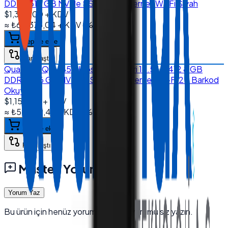
DDR4 512 GB NVMe SSD Dual Ethernet Wi-Fi Siyah
$1,345.00
+ KDV
≈
₺64.373,04
+ KDV
(%
20
)
Sepete ekle
Karşılaştır
Quanmax QX-1850 Kiosk Sistemleri 18.5'' J6412 8 GB
DDR4 256 GB NVMe SSD Dual Ethernet Wi-Fi 2D Barkod
Okuyucu
$1,155.00
+ KDV
≈
₺55.279,46
+ KDV
(%
20
)
Sepete ekle
Karşılaştır
Müşteri Yorumları
Yorum Yaz
Bu ürün için henüz yorum yok — ilk yorumu siz yazın.