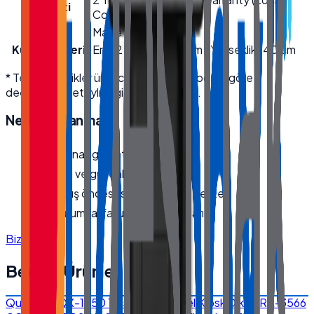
Garanti
Country)
Menşei
Made in Türkiye
Kutu Ölçüleri
En 42 cm · Boy 62 cm · Yükseklik 140 cm
* Teknik özellikler üretici kaynaklıdır; modele göre
değişebilir. Detaylı bilgi için bize ulaşın.
Neden
Quanmax
?
Orijinal, garantili ürün
Hızlı ve güvenli kargo
Satış öncesi/sonrası teknik destek
Kurumsal fatura · bayi fiyatları
Bize Ulaşın
Benzer Ürünler
Quanmax QX-1850 18.5'' Endüstriyel Kiosk Dikey RK-3566