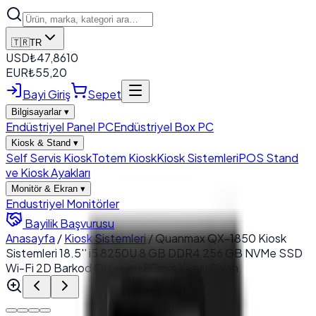
🇹🇷
TR
USD
₺
47,8610
EUR
₺
55,20
Bayi Giriş
Sepet
Bilgisayarlar
▾
Endüstriyel Panel PC
Endüstriyel Box PC
Kiosk & Stand
▾
Self Servis Kiosk
Totem Kiosk
Kiosk Sistemleri
POS Stand
ve Kiosk Ayakları
Monitör & Ekran
▾
Endustriyel Monitörler
Bayilik Başvurusu
Anasayfa
/
Kiosk Sistemleri
/
Quanmax QX-1850 Kiosk
Sistemleri 18.5'' i5 8250U 8 GB DDR4 256 GB NVMe SSD
Wi-Fi 2D Barkod Okuyucu 80mm Yazıcı Siyah