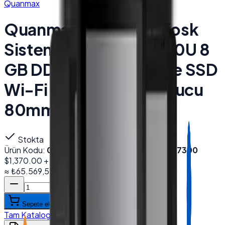
Quanmax
Quanmax QX-1850 Kiosk
Sistemleri 18.5'' i5 8250U 8
GB DDR4 256 GB NVMe SSD
Wi-Fi 2D Barkod Okuyucu
80mm Yazıcı Siyah
Stokta
Ürün Kodu:
000184
Barkod (EAN):
8684278857300
$1,370.00
+ KDV
≈
₺65.569,57
+ KDV
(%
20
)
Sepete ekle
Tam Katalog
:
Desmak
→