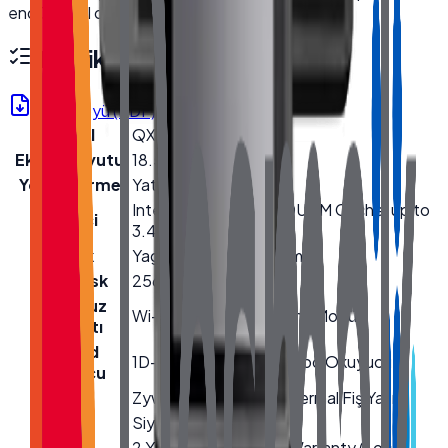
endüstriyel ortamlar için tasarlanmıştır.
Teknik Özellikler
Ürün Föyü (PDF)
Model
QX-1850
Ekran Boyutu
18.5''
Yönlendirme
Yatay
Intel® Core™ i5-8250U 6M Cache, up to
İşlemci
3.40 GHz
Bellek
Yageo 8GB DDR4 Ram
Hard Disk
256GB NVMe SSD
Kablosuz
Wi-Fi + Bluetooth (Dahili Modül)
Bağlantı
Barkod
1D-2D USB Modül Barkod Okuyucu
Okuyucu
Yazıcı
Zywell ZY-910 80mm Termal Fiş Yazıcı
Renk
Siyah
2 Yıl Garanti / 2 Years Warranty (Local