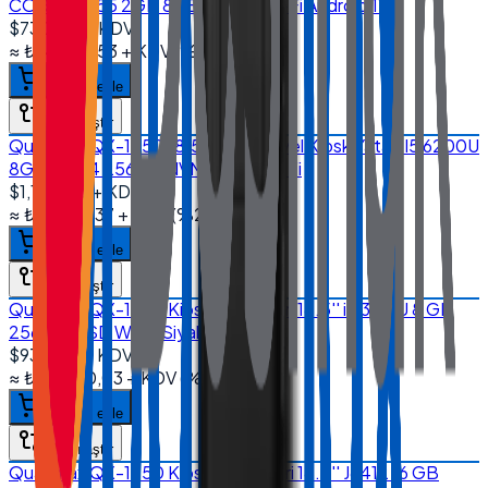
CORTEX A55 2GB 8GB EMMC Wi-Fi Android 11
$730.00
+ KDV
≈
₺34.938,53
+ KDV
(%
20
)
Sepete ekle
Karşılaştır
Quanmax QX-1850 18.5'' Endüstriyel Kiosk Yatay I5 6200U
8GB DDR4 256GB NVMe SSD Wi-Fi
$1,170.00
+ KDV
≈
₺55.997,37
+ KDV
(%
20
)
Sepete ekle
Karşılaştır
Quanmax QX-1850 Kiosk Sistemleri 18.5'' i5 3317U 8 GB
256 GB SSD Wi-Fi Siyah
$935.00
+ KDV
≈
₺44.750,03
+ KDV
(%
20
)
Sepete ekle
Karşılaştır
Quanmax QX-1850 Kiosk Sistemleri 18.5'' J6412 16 GB