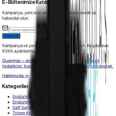
E-Bültenimize Katılın
Kampanya, yeni ürün ve sektörel içeriklerden ilk siz
haberdar olun.
Abone Ol
Kampanya ve yeni ürünlerden haberdar olun. Kaydolarak
KVKK aydınlatma metnini kabul edersiniz.
Quanmax
—
endüstriyel elektronik & POS sistemleri
tedarikçisi. Kurumsal kalite, hızlı kargo, satış sonrası destek.
Hakkımızda
→
Kategoriler
Endüstriyel Panel PC
Endüstriyel Box PC
Self Servis Kiosk
Totem Kiosk