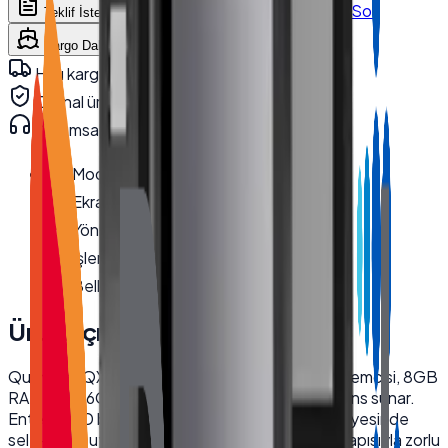
WhatsApp'tan Sor
Teklif İste
Karşılaştır
Kargo Dahil Fiyat Hesapla
Hızlı kargo · kurumsal teslimat
Orijinal ürün · garanti
Kurumsal teknik destek
· 0850 550 15 15
Model
:
QX-1850
Ekran Boyutu
:
18.5''
Yönlendirme
:
Yatay
İşlemci
:
i5 8250U
Bellek
:
8 GB DDR4
Ürün Açıklaması
Quanmax QX-1850 endüstriyel kiosk, Intel i5 işlemcisi, 8GB
RAM ve 256GB NVMe SSD ile yüksek performans sunar.
Entegre 2D barkod okuyucu ve 80mm yazıcı sayesinde
self-servis uygulamaları için idealdir. Dayanıklı yapısıyla zorlu