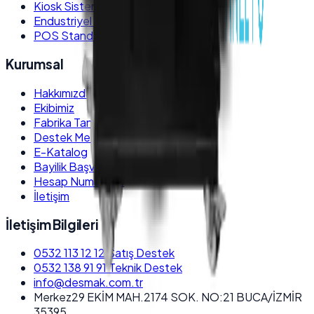
Kiosk Sistemleri
Endustriyel Monitörler
POS Stand ve Kiosk Ayakları
Kurumsal
Hakkımızda
Ekibimiz
Fabrika Tanıtım
Destek Merkezi
E-Katalog
Bayilik Başvurusu
Hesap Numaraları
İletişim
İletişim Bilgileri
0532 113 12 12
Satış Destek
0532 138 91 91
Teknik Destek
info@desmak.com.tr
Merkez
29 EKİM MAH.2174 SOK. NO:21 BUCA/İZMİR
35395