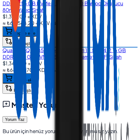
DDR4 256 GB NVMe SSD Wi-Fi 2D Barkod Okuyucu
80mm Yazıcı Siyah
$1,370.00
+ KDV
≈
₺65.568,20
+ KDV
(%
20
)
Sepete ekle
Karşılaştır
Quanmax QX-1850 Kiosk Sistemleri 18.5'' J6412 16 GB
DDR4 512 GB NVMe SSD Dual Ethernet Wi-Fi Siyah
$1,345.00
+ KDV
≈
₺64.371,70
+ KDV
(%
20
)
Sepete ekle
Karşılaştır
Müşteri Yorumları
Yorum Yaz
Bu ürün için henüz yorum yok — ilk yorumu siz yazın.