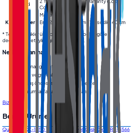
2 Yıl Garanti / 2 Years Warranty (Local
Garanti
Country)
Menşei
Made in Türkiye
Kutu Ölçüleri
En 42 cm · Boy 62 cm · Yükseklik 140 cm
* Teknik özellikler üretici kaynaklıdır; modele göre
değişebilir. Detaylı bilgi için bize ulaşın.
Neden
Quanmax
?
Orijinal, garantili ürün
Hızlı ve güvenli kargo
Satış öncesi/sonrası teknik destek
Kurumsal fatura · bayi fiyatları
Bize Ulaşın
Benzer Ürünler
Quanmax QX-1850 18.5'' Endüstriyel Kiosk Dikey RK-3566