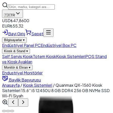
🇹🇷
TR
USD
₺
47,8600
EUR
₺
55,32
Bayi Giriş
Sepet
Bilgisayarlar
▾
Endüstriyel Panel PC
Endüstriyel Box PC
Kiosk & Stand
▾
Self Servis Kiosk
Totem Kiosk
Kiosk Sistemleri
POS Stand
ve Kiosk Ayakları
Monitör & Ekran
▾
Endustriyel Monitörler
Bayilik Başvurusu
Anasayfa
/
Kiosk Sistemleri
/
Quanmax QX-1560 Kiosk
Sistemleri 15.6'' i5 12450U 8 GB DDR4 256 GB NVMe SSD
Wi-Fi Siyah