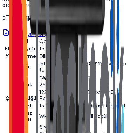
otomasyon uygulamaları için idealdir.
Teknik Özellikler
Ürün Föyü (PDF)
Model
QX-1560
Ekran Boyutu
15.6''
Yönlendirme
Dikey
Intel® Core™ i5-12450U 12M Cache, up
İşlemci
to 4.40 GHz
Bellek
Yageo 8GB DDR4 Ram
Hard Disk
256GB NVMe SSD
Ekran
1920(RGB)×1080, FHD Çözünürlük /
Çözünürlüğü
Resolution
Ethernet
1 x 10/100/1000 Mbps Gigabit Ethernet
Kablosuz
Wi-Fi + Bluetooth (Dahili Modül)
Bağlantı
Renk
Siyah