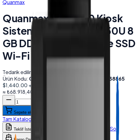
Quanmax
Quanmax QX-1560 Kiosk
Sistemleri 15.6'' i5 12450U 8
GB DDR4 256 GB NVMe SSD
Wi-Fi Siyah
Tedarik edilir
Ürün Kodu:
003886
Barkod (EAN):
2000000038865
$1,440.00
+ KDV
≈
₺68.918,40
+ KDV
(%
20
)
Sepete ekle
Tam Katalog
:
Desmak
→
WhatsApp'tan Sor
Teklif İste
Karşılaştır
Kargo Dahil Fiyat Hesapla