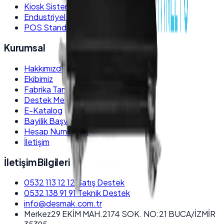
Kiosk Sistemleri
Endustriyel Monitörler
POS Stand ve Kiosk Ayakları
Kurumsal
Hakkımızda
Ekibimiz
Fabrika Tanıtım
Destek Merkezi
E-Katalog
Bayilik Başvurusu
Hesap Numaraları
İletişim
İletişim Bilgileri
0532 113 12 12
Satış Destek
0532 138 91 91
Teknik Destek
info@desmak.com.tr
Merkez
29 EKİM MAH.2174 SOK. NO:21 BUCA/İZMİR