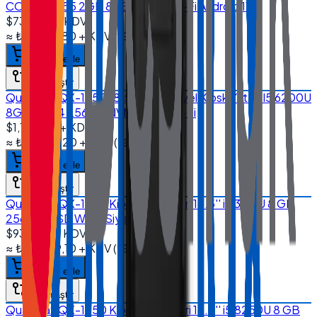
CORTEX A55 2GB 8GB EMMC Wi-Fi Android 11
$730.00
+ KDV
≈
₺34.937,80
+ KDV
(%
20
)
Sepete ekle
Karşılaştır
Quanmax QX-1850 18.5'' Endüstriyel Kiosk Yatay I5 6200U
8GB DDR4 256GB NVMe SSD Wi-Fi
$1,170.00
+ KDV
≈
₺55.996,20
+ KDV
(%
20
)
Sepete ekle
Karşılaştır
Quanmax QX-1850 Kiosk Sistemleri 18.5'' i5 3317U 8 GB
256 GB SSD Wi-Fi Siyah
$935.00
+ KDV
≈
₺44.749,10
+ KDV
(%
20
)
Sepete ekle
Karşılaştır
Quanmax QX-1850 Kiosk Sistemleri 18.5'' i5 8250U 8 GB