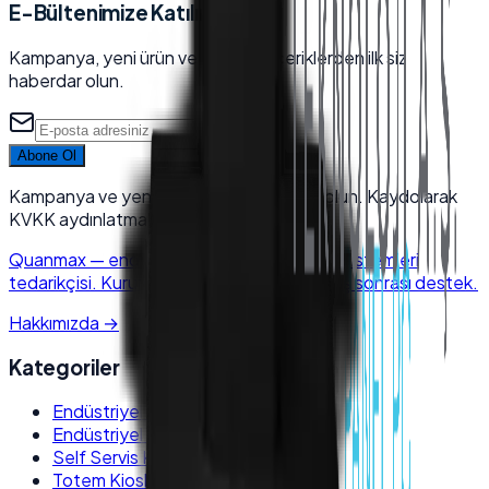
E-Bültenimize Katılın
Kampanya, yeni ürün ve sektörel içeriklerden ilk siz
haberdar olun.
Abone Ol
Kampanya ve yeni ürünlerden haberdar olun. Kaydolarak
KVKK aydınlatma metnini kabul edersiniz.
Quanmax
—
endüstriyel elektronik & POS sistemleri
tedarikçisi. Kurumsal kalite, hızlı kargo, satış sonrası destek.
Hakkımızda
→
Kategoriler
Endüstriyel Panel PC
Endüstriyel Box PC
Self Servis Kiosk
Totem Kiosk