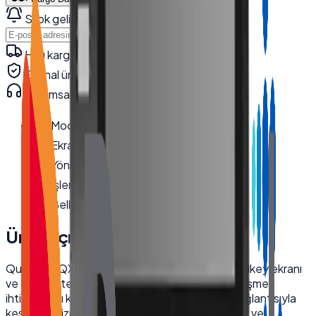
Stok gelince haber ver
Haber Ver
Hızlı kargo · kurumsal teslimat
Orijinal ürün · garanti
Kurumsal teknik destek
· 0850 550 15 15
Model
:
QX-1560
Ekran Boyutu
:
15.6''
Yönlendirme
:
Dikey
İşlemci
:
i5 12450U
Bellek
:
8 GB DDR4
Ürün Açıklaması
Quanmax QX-1560 endüstriyel kiosk, 15.6 inç dikey ekranı
ve güçlü Intel i5 işlemcisiyle işletmenizin dijitalleşme
ihtiyaçlarını karşılar. Dayanıklı yapısı ve Wi-Fi bağlantısıyla
kesintisiz hizmet sunar. Perakende, bilgi noktası ve