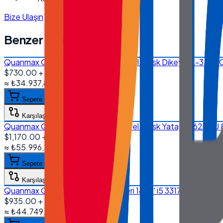
Bize Ulaşın
Benzer Ürünler
Quanmax QX-1850 18.5'' Endüstriyel Kiosk Dikey RK-356
$730.00
+ KDV
≈
₺34.937,80
+ KDV
(%
20
)
Sepete ekle
Karşılaştır
Quanmax QX-1850 18.5'' Endüstriyel Kiosk Yatay I5 620
$1,170.00
+ KDV
≈
₺55.996,20
+ KDV
(%
20
)
Sepete ekle
Karşılaştır
Quanmax QX-1850 Kiosk Sistemleri 18.5'' i5 3317U 8 GB 25
$935.00
+ KDV
≈
₺44.749,10
+ KDV
(%
20
)