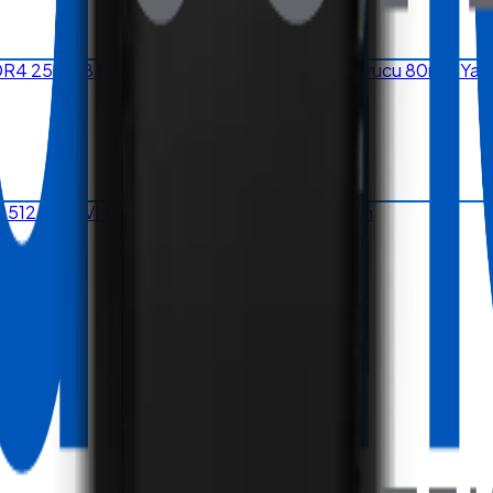
DDR4 256 GB NVMe SSD Wi-Fi 2D Barkod Okuyucu 80mm Yazıc
4 512 GB NVMe SSD Dual Ethernet Wi-Fi Siyah