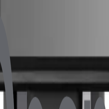
 güçlü i7 işlemcisiyle kesintisiz performans sunar. 16GB RAM 