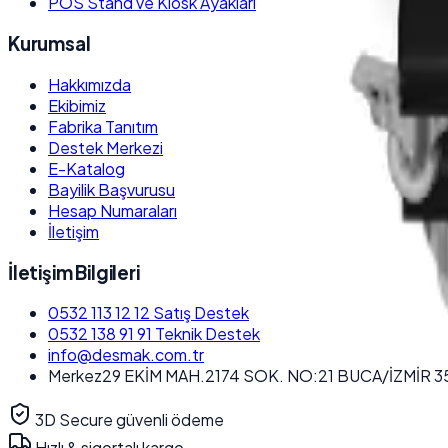
POS Stand ve Kiosk Ayakları
Kurumsal
Hakkımızda
Ekibimiz
Fabrika Tanıtım
Destek Merkezi
E-Katalog
Bayilik Başvurusu
Hesap Numaraları
İletişim
İletişim Bilgileri
0532 113 12 12
Satış Destek
0532 138 91 91
Teknik Destek
info@desmak.com.tr
Merkez
29 EKİM MAH.2174 SOK. NO:21 BUCA/İZMİR 3
3D Secure güvenli ödeme
Hızlı & sigortalı kargo