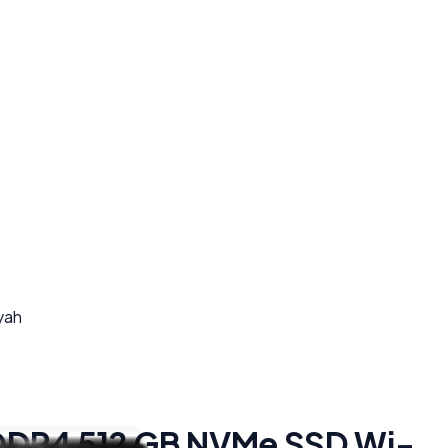
yah
B DDR4 512 GB NVMe SSD Wi-