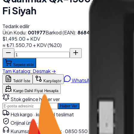
Fi Siyah
Tedarik edilir
Ürün Kodu:
001977
Barkod (EAN):
8684278859120
$1,495.00
+ KDV
≈
₺71.550,70
+ KDV
(%
20
)
Sepete ekle
Tam Katalog
:
Desmak
→
WhatsApp'tan Sor
Teklif İste
Karşılaştır
Kargo Dahil Fiyat Hesapla
Stok gelince haber ver
Haber Ver
Hızlı kargo · kurumsal teslimat
Orijinal ürün · garanti
Kurumsal teknik destek
· 0850 550 15 15