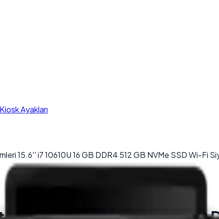
iosk Ayakları
leri 15.6'' i7 10610U 16 GB DDR4 512 GB NVMe SSD Wi-Fi Si
mleri 15.6'' i7 10610U 16 G