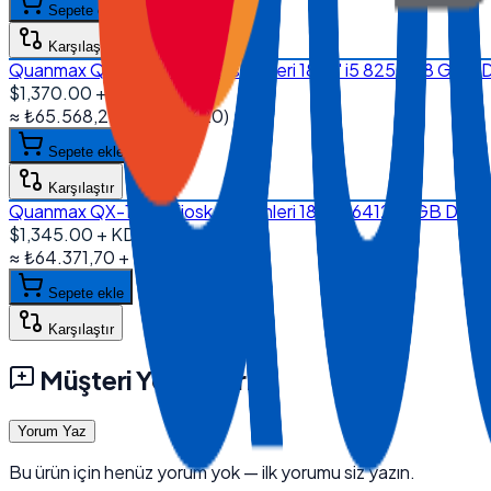
Sepete ekle
Karşılaştır
Quanmax QX-1850 Kiosk Sistemleri 18.5'' i5 8250U 8 GB 
$1,370.00
+ KDV
≈
₺65.568,20
+ KDV
(%
20
)
Sepete ekle
Karşılaştır
Quanmax QX-1850 Kiosk Sistemleri 18.5'' J6412 16 GB DDR
$1,345.00
+ KDV
≈
₺64.371,70
+ KDV
(%
20
)
Sepete ekle
Karşılaştır
Müşteri Yorumları
Yorum Yaz
Bu ürün için henüz yorum yok — ilk yorumu siz yazın.