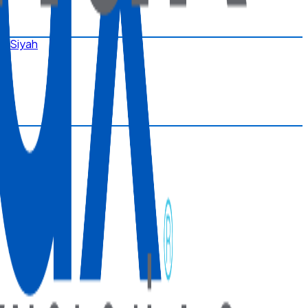
ı Siyah