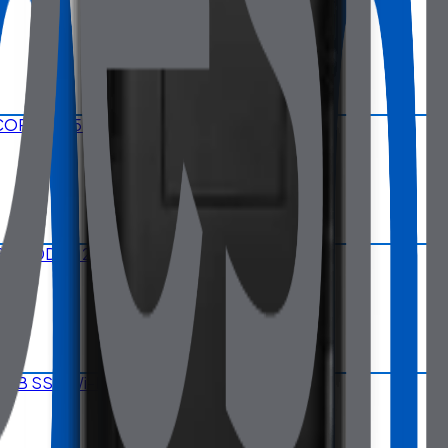
6 CORTEX A55 2GB 8GB EMMC Wi-Fi Android 11
0U 8GB DDR4 256GB NVMe SSD Wi-Fi
6 GB SSD Wi-Fi Siyah